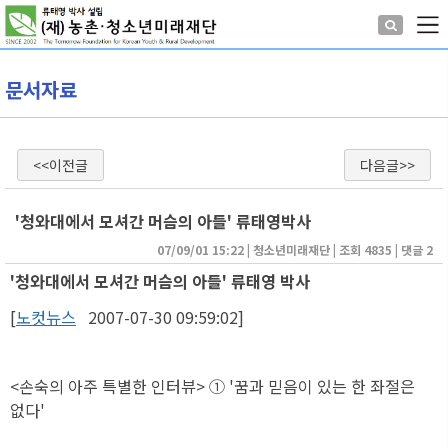
문서자료
<<이전글
다음글>>
'청와대에서 모셔간 머슴의 아들' 류태영박사
07/09/01 15:22
| 
청소년미래재단
| 
조회 4835
| 
댓글 2
'청와대에서 모셔간 머슴의 아들' 류태영 박사
[
노컷뉴스
2007-07-30 09:59:02]
<손숙의 아주 특별한 인터뷰> ① '꿈과 믿음이 있는 한 좌절은
없다'