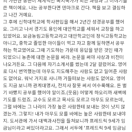
의 가난한 농촌이 세계적인 복지국가가 되는 과정과 그 이야기를
쓴 책이에요. 나는 공부한다면 덴마크로 간다. 책을 보고 결심하
고 나간 거예요.
그 후에 신학대학교에 학사편입을 해서 2년간 성경공부를 했어
요. 그리고 나서 경기도 용인에 대안학교를 세워서 교장을 하고
있었어요. 보금농림고등학교라고 대안학교인데 정식고등학교는
아니고, 중학교 졸업한 아이들이 먹고 자고 함께 일하면서 공부
하는 학교였어요.그때 기도하는 가운데 응답을 받은 것인 때가
되었으니 농촌에 대한 논문을 써라. 논문을 써야 사상과 비전이
나오거든요. 그 다음에 자기소개서를 썼는데 2달 걸렸어요. 영어
로 다시 번역했는데 아무도 지도해주는 사람도 없고 밀어준 사람
도 없어요. 워낙 거지로 사니까 거들떠보는 사람도 없어요. 영어
도 지금 보니까 관계대명사, 전치사 잘못 써서 어수룩해요. 돈 벌
기 바빴지 공부를 했어야 말이죠.(웃음) 어떻게 하오리까 새벽에
기도를 드렸죠. 교수도 모르고 목사도 모르고 아무도 모르는데,
그럴 바에는 그 나라의 가장 높은 사람한테 보내는 것이 낫지 않
겠는가. 그렇지! 내가 아무도 모를 바에는 높은 사람한테 보내야
지. 도서관에 가서 대백과사전을 들쳐보니까 프레드릭 9세가 임
금님이라고 써있더라고요. 그래서 서두에 ‘프레드릭 9세 임금님