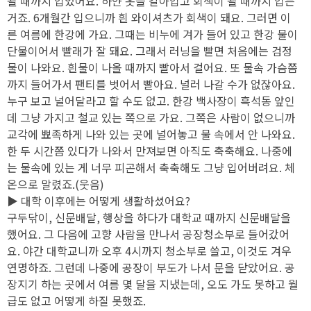
될 때까지 입었어요. 하얀 옷을 갈아입고 회색이 될 때까지 입는
거죠. 6개월간 입으니까 흰 와이셔츠가 회색이 돼요. 그러면 이
른 여름에 한강에 가요. 그때는 비누에 겨가 들어 있고 한강 물이
단물이어서 빨래가 잘 돼요. 그래서 러닝을 빨면 처음에는 검정
물이 나와요. 흰물이 나올 때까지 빨아서 걸어요. 또 물속 가슴쯤
까지 들어가서 팬티를 벗어서 빨아요. 널러 나갈 수가 없잖아요.
누구 보고 널어달라고 할 수도 없고. 한강 백사장이 흑석동 앞인
데 그냥 가지고 철교 있는 쪽으로 가요. 그쪽은 사람이 없으니까
교각에 뾰족하게 나와 있는 곳에 널어놓고 물 속에서 안 나와요.
한 두 시간쯤 있다가 나와서 만져보면 아직도 축축해요. 나중에
는 물속에 있는 게 너무 피곤해서 축축해도 그냥 입어버려요. 체
온으로 말렸죠.(웃음)
▶ 대학 이후에는 어떻게 생활하셨어요?
구두닦이, 신문배달, 행상을 하다가 대학교 때까지 신문배달을
했어요. 그 다음에 고향 사람을 만나서 공장청소부로 들어갔어
요. 야간 대학교니까 오후 4시까지 청소부로 쓸고, 이것도 겨우
연명하죠. 그런데 나중에 공장이 부도가 나서 문을 닫았어요. 공
장지기 하는 곳에서 여름 몇 달을 지냈는데, 오도 가도 못하고 월
급도 없고 어떻게 하질 못했죠.