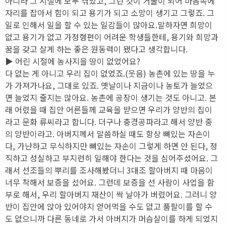
아니라 그 시절에 모두 겪었고, 그런 것이 거울이 되어 마음속에
자리를 잡아서 힘이 되고 용기가 되고 소망이 생기고 그렇죠. 그
일로 인해서 일을 할 수 있는 일감들이 많아요.말하자면 희망이
없고 용기가 없고 가정형편이 어려운 학생들한테, 용기와 희망과
꿈을 갖고 살게 하는 좋은 원동력이 됐다고 생각합니다.
▶ 어린 시절에 농사지을 땅이 없었어요?
다 없는 게 아니고 우리 집이 없었죠.(웃음) 농촌에 있는 땅을 누
가 가져가나요, 그대로 있죠. 옛날이나 지금이나 농토가 늘었으
면 늘었지 줄지는 않아요. 농촌에 공장이 생기는 것도 아니고. 본
래 어렸을 때 집안 어른들께 교육을 받으면 우리가 양반의 집이
라고 문화 류씨라고 합니다. 더구나 충경공파라고 해서 양반 중
의 양반이라고. 아버지께서 말씀하실 때도 항상 뼈있는 자손이
다, 가난하고 무식하지만 뼈있는 자손이 그렇게 하면 안 된다, 정
직하고 성실하고 부지런히 일해야 한다는 것을 심어주셨어요. 그
래서 선조들의 뿌리를 조사해봤더니 3대조 할아버지 때 마음이
너무 착해서 보증을 섰어요. 그런데 보증을 선 사람이 사업을 함
부로 해서, 우리 할아버지 재산이 싹 날아가 버렸어요. 그러니 양
반이 집안에 앉아 있어야지 얻어먹을 수도 없고 품팔이를 할 수
도 없으니까 다른 동네로 가서 아버지가 머슴살이를 하게 되었지