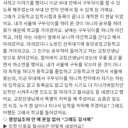
사하고 이야기를 했더니 미군 부대 안에서 구두닦이를 할 수 있
도록 해주었는데 부대 안 천막 안에서 잘 수 있게 된 거예요.
그때가 고등학교 입학시험과 등록이 끝나고 개학한 지 한달 뒤였
어요. 내가 서울에 구두닦이를 하러 온 것이 아니라 공부를 하러
왔기 때문에 학교를 가야겠어요. 낮에는 구두닦이를 하니까 야간
학교, 마침 아는 사람이 옆에서 보니까 야간학교를 간다고 해서
따라갔어요. 따라갔더니 노량진 산꼭대기에 동양공업고등학교
를 가더라고요. 그 친구는 공부하러 들어가고 저는 교장선생님
방으로 찾아갔어요. 할아버지 교장선생님이셨는데 무릎 꿇고 울
면서 하소연을 했어요. 내가 서울에 구두를 닦으러 온 것이 아니
라 독학을 하다가 중학교를 졸업하고 고등학교가 없어서 서울에
왔는데, 미군 부대에서 구두닦이를 하니까 천막에서 자기는 하는
데 입학금도 없고 등록금도 없고 입학 시기도 다 지나가버렸지만
입학만 시켜주시면 진도도 잘 따라가고 월사금도 잘 내겠다고 했
어요. 교장선생님께서 특별히 허락을 해 주셨어요. 요즘은 말도
안 되죠. 누가 한 달이나 지나서 입학을 허락해 주겠어요? 그래도
어쨌든 그래서 학교를 들어갔어요.
◇ 영양실조에 안 해 본일 없어 “그래도 감사해”
▶ 입학 이후로 월사금은 어떻게 내셨어요?