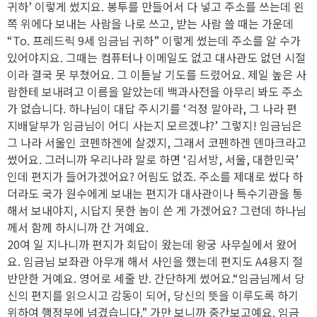
귀하’ 이렇게 썼지요. 봉투를 만들어서 다 넣고 주소를 쓰는데 왼
쪽 위에다 보내는 사람을 나로 쓰고, 받는 사람 쓸 때는 가운데
“To. 프레드릭 9세 임금님 귀하” 이렇게 썼는데 주소를 알 수가
있어야지요. 그때는 컴퓨터나 이메일도 없고 대사관도 없던 시절
이라 결국 못 부쳤어요. 그 이튿날 기도를 드렸어요. 제일 높은 사
람한테 보내려고 이름을 알았는데 백과사전을 아무리 봐도 주소
가 없습니다. 하나님이 대답 주시기를 ‘걱정 말아라, 그 나라 편
지배달부가 임금님이 어디 사는지 모르겠냐?’ 그렇지! 임금님은
그 나라 서울인 코펜하겐에 살겠지, 그래서 코펜하겐 덴마크라고
썼어요. 그러니까 우리나라 말로 하면 ‘김서방, 서울, 대한민국’
인데 편지가 들어가겠어요? 어림도 없죠. 주소를 제대로 썼다 하
더라도 국가 원수에게 보내는 편지가 대사관이나 특수기관을 통
해서 보내야지, 시답지 못한 놈이 쓴 게 가겠어요? 그런데 하나님
께서 함께 하시니까 간 거예요.
20여 일 지나니까 편지가 회답이 왔는데 왕궁 사무실에서 왔어
요. 임금님 보좌관 아무개 해서 사인을 했는데 편지도 A4용지 절
반만한 거예요. 영어로 세줄 반. 간단하게 썼어요.“임금님께서 당
신의 편지를 읽으시고 감동이 되어, 당신의 뜻을 이루도록 하기
위하여 행정부에 넘겼습니다.” 가만 보니까 중간보고예요. 임금