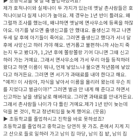
▶ 초등학교를 몇 살 때 졸업하셨어요?
제가 호적나이와 실제나이 두 가지가 있는데 옛날 촌사람들은 호
적나이보다 실제 나이가 높아요. 제 경우는 1년 반이 틀려요. 왜
그럴까 조사를 했는데, 왜냐하면 옛날에 면사무소에 등록을 하잖
아요. 아기를 낳으면 출생신고를 안 했대요. 출생신고 하고 나면
두세 달 후에 아기들이 죽어요. 그러면 출생신고 했다가 서너 달
후에 사망신고 하러 가야 해요. 번거롭고 불편하니까 사는지 죽
는지 두고 봤다가, 1,2년 후에 쫄랑쫄랑 기어 다니면 그때 신고
하러 가는 거예요. 그래서 면사무소에 가서 우리 아들 등적하러
왔다고 하면 이름이 뭐냐, 언제 낳았느냐 물으면 작년쯤에 낳았
다고 하거든요. 그러면 면 서기가 과태료를 내야 한다고 해요.
“예끼! 이 사람아, 자식을 낳아서 이름을 올리러 왔는데 무슨 죄
를 지었다고 벌금이야?” 그러면 벌금 안 내게 해 준다고 하면서
신고하는 날을 생일날로 해버려요. 그러면 과태료를 안내거든요.
그래서 촌사람들 나이가 다 틀린 거예요.제가 1년 반이 늦는데
덕을 본 것이, 학교 정년퇴임을 늦게 했어요. (웃음)
▶ 초등학교를 졸업하시고 진학을 바로 못하셨죠?
초등학교를 졸업하고 중학교는 당연히 못 가죠. 촌에서 지게 지
고 산으로 들로 일하러 가고 남의 집 마당, 남의 집 밭, 남의 집