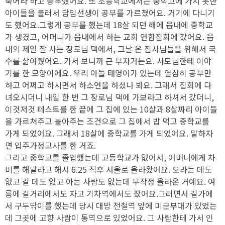
죽어라 하고 공부했어요. 또 초등학교에서는 중학교에 가지 못한
아이들을 불러서 담임선생이 공부를 가르쳤어요. 거기에 다니기
도 했어요.그렇게 공부를 했는데 18살 되던 해에 읍내에 중학교
가 생겼고, 어머니가 읍내에서 하는 교회 연합집회에 갔어요. 읍
내의 제일 잘 사는 장로님 댁에서, 그날 온 집사님들을 위해서 국
수를 삶아줬어요. 가서 보니까 큰 부자거든요. 사모님한테 이야
기를 한 모양이에요. 우리 아들 태영이가 있는데 열심히 공부만
하고 어쩌고 하시면서 하소연을 하셨나 봐요. 그래서 집회에 다
녀오시더니 내일 한 번 그 장로님 댁에 가보라고 하셔서 갔더니,
이것저것 테스트를 한 끝에 그 집에 있는 10살과 8살짜리 아이들
을 가르쳐주고 놀아주는 조건으로 그 집에서 밥 먹고 중학교를
가게 되었어요. 그래서 18살에 중학교를 가게 되었어요. 말하자
면 입주가정교사를 한 거죠.
그리고 중학교를 졸업했는데 고등학교가 없어서, 어머니에게 차
비를 해달라고 해서 6.25 직후 서울로 올라왔어요. 오라는 데도
없고 갈 데도 없고 아는 사람도 없는데 무작정 올라온 거예요. 여
름에 길거리에서도 자고 기차역에서도 잤어요.그러면서 길가에
서 구두닦이를 했는데 당시 대방 전철역 앞에 미군부대가 있었는
데 그곳에 고향 사람이 통역으로 있었어요. 그 사람한테 가서 인