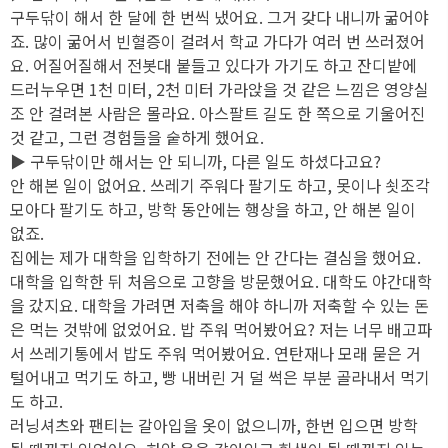
구두닦이 해서 한 달에 한 번씩 냈어요. 그거 갖다 내니까 굶어야
죠. 많이 굶어서 빈혈증이 걸려서 학교 가다가 여러 번 쓰러졌어
요. 어질어질해서 전봇대 붙들고 있다가 가기도 하고 잔디밭에
드러누우면 1천 미터, 2천 미터 가라앉을 것 같은 느낌은 영양실
조 안 걸려본 사람은 몰라요. 아스팔트 길도 한 쪽으로 기울어진
것 같고, 그런 경험들을 숱하게 했어요.
▶ 구두닦이만 해서는 안 되니까, 다른 일도 하셨다고요?
안 해본 일이 없어요. 쓰레기 주워다 팔기도 하고, 못이나 쇳조각
모아다 팔기도 하고, 방학 동안에는 행상을 하고, 안 해본 일이
없죠.
집에는 제가 대학을 입학하기 전에는 안 간다는 결심을 했어요.
대학을 입학한 뒤 처음으로 고향을 방문했어요. 대학도 야간대학
을 갔지요. 대학을 가려면 저축을 해야 하니까 저축할 수 있는 돈
은 먹는 것밖에 없었어요. 밥 주워 먹어봤어요? 저는 너무 배고파
서 쓰레기통에서 밥도 주워 먹어봤어요. 연탄재나 모래 묻은 거
털어내고 먹기도 하고, 빵 내버린 거 덜 썩은 부분 골라내서 먹기
도 하고.
러닝셔츠와 팬티는 갈아입을 옷이 없으니까, 한번 입으면 방학