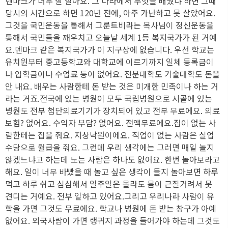
덴마크가 너무 잘 살아요. 그 나라에서 무엇을 배웠냐 하면 그때
당시의 시간으로 하면 120년 전에, 아주 가난하고 못 살았어요.
그것을 국민운동을 통해서 그룬트비라는 목사님이 정신운동을
통해서 국민들을 깨우치고 오늘날 세계 1등 복지국가가 된 거예
요.덴마크 같은 복지국가가 이 지구상에 없습니다. 우선 학교는
유치원부터 중고등학교와 대학교에 이르기까지 일체 등록금이
나 입학금이나 수업료 등이 없어요. 전문대학도 기술대학도 돈을
안 내요. 배우는 사람한테 돈 받는 것은 미개한 민족이나 하는 거
라는 거죠.전국에 있는 병원이 모두 국립병원으로 시골에 있는
병원도 전부 첨단의료기기가 장치되어 있고 전부 무료에요. 의료
보험? 없어요. 수익자 부담? 없어요. 전액무료에요.집이 없는 사
람한테는 집을 줘요. 지상낙원이에요. 직업이 없는 사람은 실업
수당으로 월급을 줘요. 그런데 우리 생각에는 그러면 매일 놀지
않겠느냐고 하는데 노는 사람은 하나도 없어요. 한번 놀아보라고
해요. 일이 너무 바빴을 때 놀고 싶은 생각이 들지 놀아보면 하루
먹고 하루 쉬고 심심해서 일주일은 몰라도 몸이 근질거려서 못
견디는 거예요. 전부 일하고 있어요.그리고 우리나라 사람이 유
학을 가면 그것도 무료에요. 학교나 병원에 돈 받는 창구가 아예
없어요. 외국사람이 가면 랭귀지 과정을 들어가야 하는데 그것도