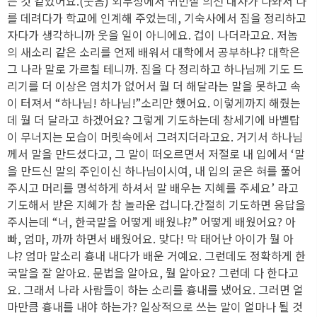
는 것 같았어요.(웃음) 외무성에서 귀빈실 의전 대사가 나와서 나
를 데려다가 학교에 인계해 주었는데, 기숙사에서 짐을 정리하고
자다가 생각하니까 웃을 일이 아니에요. 겁이 나더라고요. 저놈
의 새소리 같은 소리를 언제 배워서 대학에서 공부하냐? 대학은
그 나라 말로 가르칠 테니까. 짐을 다 정리하고 하나님께 기도 드
리기를 더 이상은 염치가 없어서 뭘 더 해달라는 말을 못하고 속
이 터져서 “하나님! 하나님!”소리만 했어요. 이렇게까지 해줬는
데 뭘 더 달라고 하겠어요? 그렇게 기도하는데 창세기에 바벨탑
이 무너지는 모습이 머릿속에서 그려지더라고요. 거기서 하나님
께서 말을 만드셨다고, 그 말이 떠오르면서 저절로 내 입에서 ‘말
을 만드신 말의 주인이신 하나님이시여, 내 입의 굳은 혀를 풀어
주시고 머리를 명석하게 하셔서 말 배우는 지혜를 주세요’ 라고
기도해서 받은 지혜가 참 놀라운 겁니다.간절히 기도하면 응답을
주시는데 “너, 한국말을 어떻게 배웠냐?” 어떻게 배웠어요? 아
빠, 엄마, 까까 하면서 배웠어요. 맞다! 막 태어난 아이가 뭘 아
냐? 엄마 말소리 흉내 내다가 배운 거예요. 그런데도 정확하게 한
국말을 잘 알아요. 문법을 알아요, 뭘 알아요? 그런데 다 한다고
요. 그래서 나라 사람들이 하는 소리를 흉내를 냈어요. 그러면 얼
마만큼 흉내를 내야 하는가? 일상적으로 쓰는 말이 얼마나 될 것