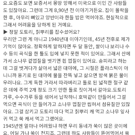
요.요즘도 보면 보증서서 몽땅 망해서 미국으로 이민 간 사람들
도 있잖아요. 그런데 그게 8,90년 전 이야기거든요. 집이 몰락을
한 후, 아무리 뼈있고 양반이라 한들 밥은 먹어야죠. 현실적으로
그래서 어려움을 당하게 된 거예요.
▶ 정말 도토리, 칡뿌리를 잡수셨어요?
우리만 그런 게 아니고 1940년대 이야기인데, 45년 전후로 제가
기억이 많아요. 정확하게 말하자면 두 달 동안, 쌀이나 보리나 수
수 등의 곡식을 한 톨도 입에 넣지 못한 적이 있어요. 그래서 산에
가서 소나무 겉껍질을 벗기면 흰 껍질이 있어요. 송피라고 하는
데 그걸 벗겨다가 삶아서 넓은 대야에, 그 시절은 플라스틱이 아
니니까 옹기로 된 대야에 물을 잔뜩 넣고 삶으면 밤색 붉은 물이
우러나요. 그게 독한 거라서 따라버리고 돌로 된 넓적한 절구 같
은 데에 주먹 2개 정도 크기 만한 돌로 짓이겨서 갈아요.도토리
가루, 수수가루 등을 섞어서 납작하니 호떡같이 만들어서 그걸
먹으면 곡식이 안 들어가고 소나무 껍질만 씹혀서 섬유질만 있잖
아요. 그걸 삼키고 도토리 따다 먹고 칡뿌리 캐 먹고 소나무 잎사
귀 먹고 쑥 캐서 먹고 그랬어요.
1945년엔 얼마나 어려웠냐 하면 우리 동네가 쑥이 많은 곳이에
요. 어딜 가나 쑥이 천지죠. 그런데 하도 사람들이 뜯어먹어서 쑥