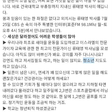
참 한편의 소설 같은, 어찌 보면 거짓말 같은 삶이 아닐 수 없습
니다. 바로 건국대학교 부총장까지 지내신 류태영 박사의 얘깁니
다.
꿈과 믿음이 있는 한 좌절은 없다고 외치시는 류태영 박사를 7월
25일 CBS 손 숙의 아주 특별한 인터뷰(표준FM 98.1Mhz 월~토
오후 4시 5분)에서 만나보았습니다.
◇ 세상은 달라졌어도 어려운 학생들이 많아
▶ 우리나라 최초로 새마을 운동을 도입하셨고 이스라엘의 전문
가이자 교육에 관한 한 최고의 전문가이신 류태영 박사님을 모셨
습니다. 아직도 많이 바쁘신가 봐요. 강의를 자주 다니시나요?
강연도 하고 저서집필도 하고, 하는 일이 많지요.
청소년
지도도
하고 있습니다.
▶ 일흔이 넘은 나이, 연세가 꽤 있으신데 그렇게 많은 일을 해도
괜찮은가요? 건강관리는 어떻게 하세요?
할 수 있으면 기회가 될 때마다 많이 걸으려고 하고 지하철 타면
내려갔다 올라갔다 하고 일주일에 2,3번은 스포츠클럽에서 러닝
머신을 40분 정도 하는 것 같아요. 한 달에 1,2번은 골프를 치고
요. 정기적인 운동을 조금씩 하는 거죠.
▶ 학교는 정년퇴직 하셨겠군요?