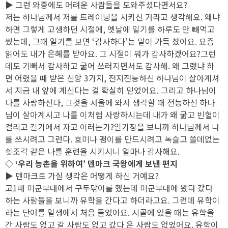
▶ 그런 와중에도 어려운 사람들을 도와주셨다면서요?
저는 하나님께서 저를 트레이닝을 시키신 거라고 생각해요. 왜냐
하면 그렇게 고생하던 시절에, 옛날에 일기를 하루도 안 빼먹고
썼는데, 그때 일기를 보면 ‘감사하다’는 말이 가득 찼어요. 요즘
읽어도 내가 은혜를 받아요. 그 시절이 뭐가 감사하겠어요?그런
데도 기뻐서 감사하고 굶어 쓰러지면서도 감사해. 왜 그랬냐 하
면 어렸을 때 받은 신앙 3가지, 전지전능하신 하나님이 살아계셔
서 지금 내 앞에 계신다는 걸 확실히 믿었어요. 그리고 하나님이
나를 사랑하신다, 그것을 서울에 와서 생각할 때 전능하신 하나
님이 살아계시고 나를 이처럼 사랑하시는데 내가 왜 굶고 빈혈이
걸리고 길가에서 자고 이러는가?일기장을 보니까 하나님께서 나
를 쓰시려고 그런다. 호미나 괭이를 만드시려고 녹슬고 쓸데없는
쇳조각 같은 나를 훈련을 시키시니 얼마나 감사해요.
◇ ‘우리 농촌을 위하여’ 덴마크 국왕에게 보낸 편지
▶ 덴마크로 가실 생각은 어떻게 하신 거예요?
고1때 미군부대에서 구두닦이를 했는데 미군부대에 왔다 갔다
하는 사람들을 보니까 유학을 간다고 하더라고요. 그런데 유학이
라는 단어를 일생에서 처음 들었어요. 시골에 있을 때는 유학을
간 사람도 없고 갈 사람도 없고 갔다 온 사람도 없었어요. 유학이