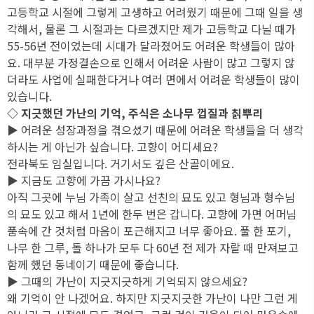
고등학교 시절에 그렇게 고생하고 어려웠기 때문에 그때 일을 생
각해서, 물론 그 시절과는 다르겠지만 제가 고등학교 다닐 때가
55-56년 전이었는데 시대가 달라졌어도 어려운 학생들이 많아
요. 대부분 가정결손으로 인해서 어려운 사람이 많고 그렇지 않
더라도 사업에 실패한다거나 여러 면에서 어려운 학생들이 많이
있습니다.
◇ 지긋했던 가난의 기억, 주식은 소나무 껍질과 칡뿌리
▶ 어려운 성장과정을 겪으셨기 때문에 어려운 학생들을 더 생각
하시는 게 아닌가 싶습니다. 고향이 어디세요?
전라북도 임실입니다. 거기서도 깊은 산골이에요.
▶ 지금도 고향에 가끔 가시나요?
아직 그곳에 누님 가족이 살고 선친의 묘도 있고 형님과 형수님
의 묘도 있고 해서 1년에 한두 번은 갑니다. 고향에 가면 어머님
품속에 간 것처럼 마음이 포근해지고 너무 좋아요. 풀 한 포기,
나무 한 그루, 돌 하나가 모두 다 60년 전 제가 자랄 때 만져보고
함께 했던 동네이기 때문에 좋습니다.
▶ 그때의 가난이 지긋지긋하게 기억되지 않으세요?
왜 기억이 안 나겠어요. 하지만 지긋지긋한 가난이 나만 그런 게