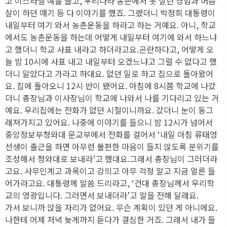
고 이스라엘 예를 들고, 우리나라 농촌에서 못 살던 경험과 머슴
살이 하던 얘기 등 다 이야기를 했죠. 그랬더니 박정희 대통령이
내일부터 여기 와서 농촌운동을 하라고 하는 거예요. 아니, 학교
에서도 농촌운동을 하는데 어떻게 내일부터 여기에 와서 하느냐
고 했더니 학교 사표 내라고 하더라고요.곤란하다고, 어떻게 오
늘 밤 10시에 사표 내고 내일부터 오겠느냐고 그럴 수 없다고 했
더니 알았다고 가라고 하대요. 없던 일로 하고 집으로 돌아왔어
요. 집에 돌아오니 12시 반이 됐어요. 아침에 8시쯤 학교에 나갔
더니 총장님과 이사장님이 학교에 나와서 나를 기다리고 있는 거
예요. 우리집에는 전화가 없던 시절이니까요. 갔더니 눈이 동그
래져가지고 있어요. 나중에 이야기를 들으니 밤 12시가 넘어서
중앙정보부청와대 문교부에서 전화를 걸어서 ‘내일 아침 류태영
선생이 출근을 하면 아무런 불편한 마음이 들지 않도록 분위기를
조성해서 청와대로 보내라’고 했대요.그래서 총장님이 그러더라
고요. 사무인계고 과목이고 강의고 아무 걱정 말고 지금 얼른 들
어가라고요. 대통령께 말씀 드리라고, ‘건대 총장님께서 우리학
교의 영광입니다. 그러면서 보내더라’고 말을 전해 달래요.
가서 보니까 앉을 자리가 없어요. 무슨 계획이 있던 게 아니에요.
나한테 어제 저녁 늦게까지 듣다가 결심한 거죠. 그래서 내가 들