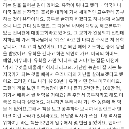
라는 말을 들어본 일이 없어요. 유학이 뭐냐고 했더니 영국이나
미국 같은 선진국의 훌륭한 대학에 가서 세계적인 교수한테 공부
하는 것이 유학이래요. 공부를 끝까지 하겠다고 하나님께 서원했
으니 나도 간다 생각했죠. 그 다음날 새벽에 대방동 해군본부가
있는 건너편에 대방교회라고 있어요. 그 교회가 완성되기 전인데
지하실에 가서 하나님께서 ‘예스’ 라고 한 마디만 주시면 저 유학
갑니다. 그리고 꽉 믿었어요. 13년 되던 해에 기도하던 중에 응답
을 받았어요. 유학을 간다고 하면 막연히 가요. 미국의 하버드,
예일, 아무데나. 유학을 가면 ‘어디로 갈 거냐?’는 질문 이전에
‘가서 무엇을 배울래?’ 하시더라고요. 가난한 농촌이 잘 사는 복
지국가가 되는 것을 배워서 우리나라의 가난을 살려보겠다고 했
어요. 그러면 어느 나라냐? 50년대 유학 하면 전부 미국이에요.
그런데 책을 보면 미국농장이 얼마나 큰지 5천만 평, 100만 평,
거기서 배워서 뭘 써먹을 거예요? 돈 주면서 공부하라고 해도 미
국은 아니다 싶었어요. 왜냐하면 우리나라 가난한 농촌에 써 먹
을 게 없어요.그래서 책을 보고 공부하다 보니까 네덜란드나 덴
마크 이런 나라가 있더라고요. 유달영 박사가 쓰신 「새 역사를
위하여」라는 책을 52년에 입수해서 몇 번을 읽었어요. 덴마크