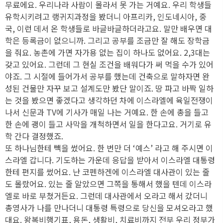
무료에요. 우리나라 사람이 몰라서 못 가는 거예요. 우리 학생들
유학시키려고 랭귀지과정을 봤더니 아프리카, 인도네시아, 중
국, 이런 데서 온 학생들로 바글바글하더라고요. 말만 배우면 대
학은 등록금이 없으니까. 그리고 공부를 조금만 잘 해도 장학금
을 줘요. 농촌에 가면 자가용 없는 집이 하나도 없어요. 2,3대는
갖고 있어요. 그런데 그 현실 조건을 배워다가 써 먹을 수가 있어
야죠. 그 시절에 들어가서 공부를 했는데 건축으로 말하자면 완
성된 건물만 자꾸 보고 설계도만 봤단 말이죠. 땅 파고 바짝 일하
는 것을 봤으면 좋겠다고 생각하던 차에 이스라엘에 육일전쟁이
나서 신문과 TV에 기사가 매일 나는 거예요. 한 손에 총을 들고
한 손에 괭이 들고 사막을 개척하면서 일을 한다고요. 거기로 유
학 간다 결정했죠.
또 하나님한테 빽을 썼어요. 한 번만 더 ‘예스’ 라고 해 주시면 이
스라엘 갑니다. 기도하는 가운데 응답을 받아서 이스라엘 대통령
한테 편지를 썼어요. 난 코펜하겐에 이스라엘 대사관이 있는 줄
도 몰랐어요. 있는 줄 알았으면 그쪽을 통해서 했을 텐데 이스라
엘로 바로 부쳤거든요. 그런데 대사관에서 오라고 해서 갔더니
총영사가 나를 만나더니 대통령 특령으로 당신을 모셔오라고 했
대요. 왕복비행기표, 용돈, 생활비, 치료비까지 전부 우리 정부가