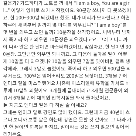
같은가? 기도하다가 노트를 꺼내서 “I am a boy, You are a gir
l..." 이렇게 영어로 쓰기 시작했어요. 90문장 쓰니까 더 못쓰겠어
요. 한 200~300말 되겠네요 했죠. 네가 머리가 모자란다고 하면
하루에 새벽부터 밤까지 몇 마디를 외우겠냐? “I am a boy”를
몇 번을 외우고 쓰면 될까? 10문장을 생각했어요. 새벽부터 밤까
지 죽어라 하고 외우면 10문장은 외우겠다고요. 그러고 나니까
이 나라 말은 한 달이면 마스터하겠어요. 맞잖아요. 한 달이면 30
0문장. 그만큼만 외우면 되니까요. 그 다음에 돌아온 말이 어떻
게 10말을 다 외우겠냐? 10말을 외우면 7말을 잊어버린 걸로 생
각해라. 그래서 3달로 늘렸어요. 죽어라 하고 외우면 900말을 외
우거든요. 700말은 잊어버려도 200말은 남잖아요. 3개월 만에
덴마크 말을 마스터했어요.나중에 이스라엘에 유학을 가서도 하
루에 10말씩 외웠어요. 3개월에 끝내버리고 3개월 전문용어 외
워서 6개월 만에 대학원 입학시험을 봐서 들어갔어요.
▶ 지금도 덴마크 말은 다 하실 줄 아세요?
그때는 덴마크 말로 강연도 많이 했어요. 그런데 지금 40년이 흐
르다 보니까 보통 말은 하는데 강연은 못할 것 같아요. 그 나라 가
면 한 달이면 회복을 하지요. 말이라는 것은 쓰지 않으면 잊어버
리거든요.