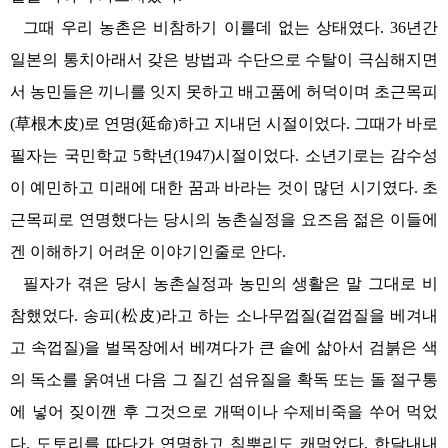
그때 우리 농촌은 비참하기 이를데 없는 상태였다. 36년간
일본의 통치아래서 갖은 방법과 수단으로 수탈이 극심해지면
서 농민들은 끼니를 잇지 못하고 배고품에 허덕이며 초근목피
(草根木皮)로 연명(延命)하고 지내던 시절이었다. 그때가 바로
필자는 국민학교 5학년(1947)시절이었다. 소년기로는 감수성
이 예민하고 미래에 대한 꿈과 바라는 것이 많던 시기였다. 초
근목피로 연명했다는 당시의 농촌실정을 요즈음 젊은 이들에
겐 이해하기 어려운 이야기인줄로 안다.
필자가 겪은 당시 농촌실정과 농민의 생활은 말 그대로 비
참했었다. 송피(松皮)라고 하는 소나무껍질(겉껍질을 베겨내
고 속껍질)을 벌목장에서 베껴다가 큰 솥에 삶아서 검붉은 색
의 독소를 욹여낸 다음 그 질긴 섬유질을 확독 또는 돌 절구통
에 넣어 짖이깬 후 그것으로 개떡이나 수제비죽을 쑤어 먹었
다. 도토리를 따다가 연명하고 칙뿌리도 캐먹었다. 한달내내