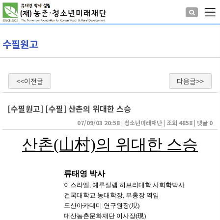
수필원고
<<이전글
다음글>>
[수필원고] [수필] 산촌의 위대한 스승
07/09/03 20:58
| 
청소년미래재단
| 
조회 4858
| 
댓글 0
산촌(山村)의 위대한 스승
류태영 박사
이스라엘, 예루살렘 히브리대학 사회학박사
건국대학교 농대학장, 부총장 역임
도산아카데미 연구원장(現)
대산농촌문화재단 이사장(現)