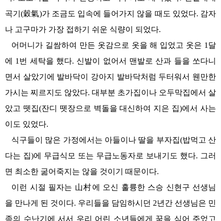
곡기(穀氣)가 조금도 입속에 들어가지 않을 때도 있었다. 감자
나 고구마가 가장 접하기 쉬운 식량이 되었다.
어머니가 길쌈하여 만든 옷감으로 옷을 해 입었고 옷은 1달
에 1번 세탁을 했다. 신발이 없어서 맨발로 산과 들을 쏘다니
면서 살았기에 발바닥이 강아지 발바닥처럼 두터워서 웬만한
가시는 찌르지도 않았다. 대부분 초가집이나 오두막집에서 살
았고 뗏집(잔디 뗏장으로 벽돌을 대신하여 지은 집)에서 사는
이도 있었다.
식구들이 많은 가정에서는 아들이나 딸을 부자집(밥먹고 산
다는 집)에 무급식모 또는 무급노동자로 보내기도 했다. 그러
면 최소한 굶어죽지는 않을 것이기 때문이다.
이런 시절 필자는 山村에 오신 훌륭한 스승 신현구 선생님
을 만나게 된 것이다. 우리들을 담임하시던 2년간 선생님은 민
족의 수난기에 서서 우리 어린 소년들에게 꿈을 심어 주었고