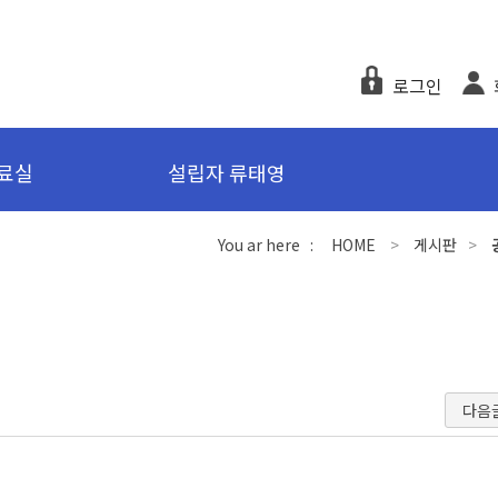
로그인
료실
설립자 류태영
You ar here :
HOME
>
게시판
>
다음