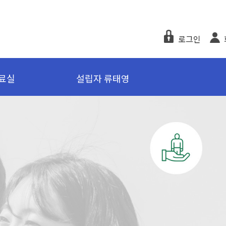
로그인
료실
설립자 류태영