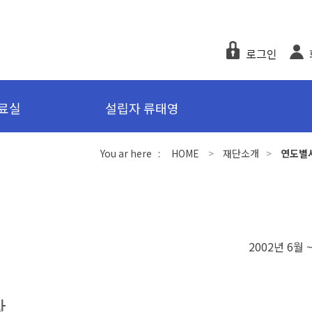
로그인
료실
설립자 류태영
You ar here :
HOME
>
재단소개
>
연도별
2002년 6월 