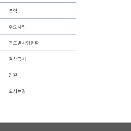
연혁
주요사업
연도별사업현황
결산공시
임원
오시는길