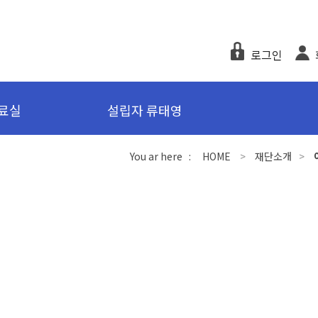
로그인
료실
설립자 류태영
You ar here :
HOME
>
재단소개
>