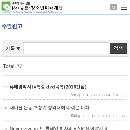
수필원고
제목
▼
Total: 77
류태영박사tv특강 dvd목록(2016편집)
77
오예지
/
16.07.07 12:04
/
4,393
새마을 운동 초창기 청와대에서 겪은 비화
76
류태영
/
09.12.30 16:07
/
6,647
Never give up! - 류태영 박사의 VISION 이야기
4
75