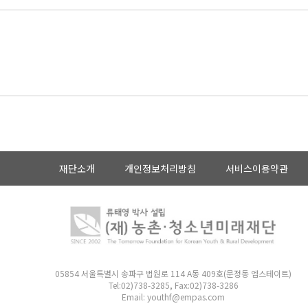
재단소개
개인정보처리방침
서비스이용약관
05854 서울특별시 송파구 법원로 114 A동 409호(문정동 엠스테이트)
Tel:02)738-3285, Fax:02)738-3286
Email: youthf@empas.com