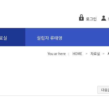
로그인
료실
설립자 류태영
You ar here :
HOME
>
자료실
>
다음