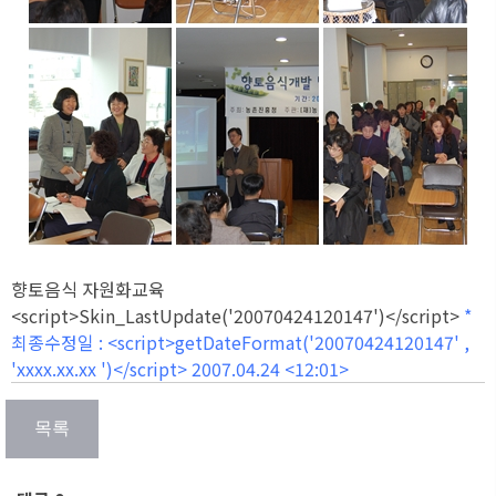
향토음식 자원화교육
<script>Skin_LastUpdate('20070424120147')</script>
* 
최종수정일 : <script>getDateFormat('20070424120147' ,
'xxxx.xx.xx
')</script> 2007.04.24 <12:01>