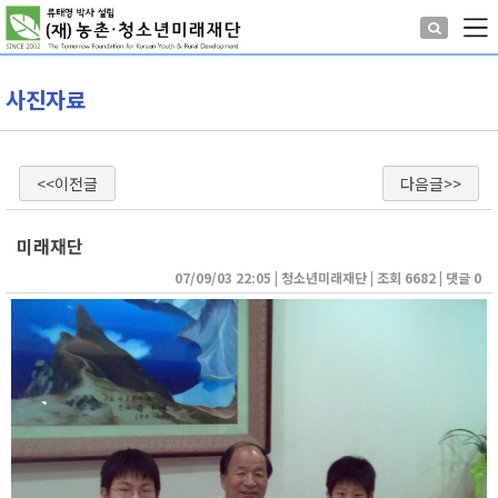
사진자료
<<이전글
다음글>>
미래재단
07/09/03 22:05
| 
청소년미래재단
| 
조회 6682
| 
댓글 0