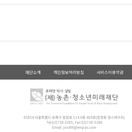
재단소개
개인정보처리방침
서비스이용약관
05854 서울특별시 송파구 법원로 114 A동 409호(문정동 엠스테이트)
Tel:02)738-3285, Fax:02)738-3286
Email: youthf@empas.com