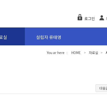
로그인
료실
설립자 류태영
You ar here :
HOME
>
자료실
>
다음