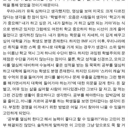
력을 통해 얻었을 것이기 때문이다.
우리나라가 유독 심하다고 생각했지만, 영상을 보며 미국도 크게 다르진
않다는 생각을 한 점이 있다. ‘학벌주의’. 요즘은 사람들의 생각이 ‘학교가 뭐
가 중요해? 내가 하고 싶은 거, 내가 잘하는 거 하고 살면 되는 거야’라는 식
으로 변하곤 있지만 그럼에도 여전히 학교 중요하지 하는 시선이 크게 줄어
들었다고 생각하진 않는다. 내가 원하는 학문을 더 자세히, 더 깊게 배우고
싶어 대학을 가는 학생도 분명 존재한다. 하지만 IMF 시기 이후, 우리나라에
선 취직을 위한 스펙 중 하나로 대학을 가게 되는 경우가 생겼다. 소위 말하
는 이름난 학교 역시 그저 하나의 수단이 됐다. 하지만 과잉된 학벌주의의 문
제점은 수단을 가리지 않는다는 점이다. 물론, 학교 성적을 신경쓰고, 모의고
사를 열심히 대비하여 수능에서 좋은 성적을 받는 등 묵묵히 공부를 열심히
하고 대학에 들어가는 학생도 분명 존재한다. 하지만 드라마 ‘스카이 캐슬’처
럼 수억의 돈을 들여가며 코디를 붙이거나 문제 유출을 감행하는 그런 행위
를 해가면서까지 대학에 들어가야 하는가?에 대한 의문을 갖게 한다. 돈 잘
벌고, 여유 있는 삶을 싫어할 사람이 어디있겠냐만 그보다 잘 자고, 잘 먹는
그런 건강한 생활이 중요하다고 생각한다. 공부를 해야한다는 압박감에 잠
을 줄이고, 끼니를 거르며 공부를 하는 학생들을 보면 안타깝다는 생각이 든
다. 부정한 경쟁을 이겨내기 위한 방법은 어딜 가서 찾아야 나올 수 있을까
고민하게 되었다.
‘공부를 열심히 한다고 해서 능력이 좋다고 할 수 있을까?’라는 고민이 전
부 해결되진 않았다. 솔직하게 말하자면 이 고민은 그냥 앞으로도 쭉 할 거