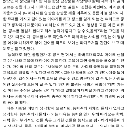
랐으면 더 좋았을 테지만 나는 항상 감상문을 작성해야 할 때 제목에 이끌려
고르는 경향이 크다. 아무래도 습관처럼 길든 이 경향은 이번에도 여과 없이
작용하였다. (나머지 다른 영상은 감상문 제출 이후에도 틈틈이 볼 생각이다.
한 주제를 가지고 깊이있는 이야기를 하고 정보를 알게 되는 건 여러모로 좋
다고 생각하기 때문이다.) 이러한 이유도 있지만, 이 영상을 고른 더 큰 이유
는 ‘공부를 열심히 한다고 해서 능력이 좋다고 할 수 있을까?’라는 고민을 하
고 있기 때문이다. 공부를 너무 극단적으로 하게 하는 사회를 꼬집는 이 영상
을 아이러니하게도 영어 단어를 외우며 보이는 라디오처럼 간간이 보고 대
체로는 듣고 있었다.
‘능력대로 하면 공정한가 ② 공부 편’에서는 하버드대학교의 마이크 샌델
교수가 나와 교육에 대한 이야기를 한다. 교육이 과연 불평등을 해소할 수 있
는가. 마이크 샌델 교수는 “사람들은 보통 우리 사회의 불평등을 불평등한
교육으로 해결할 수 있다고 생각한다. 그러나 오해의 소지가 있다. 예를 들어
누군가의 입장에서는 대학 교육을 받을 수 있고 명문대에 갈 수 있는 사람들
에겐 잘사는데 도움이 될 수 있다. 하지만 불평등 사회의 해법이 ‘대학 가는
것’이라는 주장은 잘못된 것이다.”라고 말했으며 대학을 가려고 경쟁하기 위
해서는 사회적·경제적 평등이 충족되어야 한다고 주장했다. 이 의견에 굉장
한 동의를 했다.
다른 사람은 어떻게 생각할지 모르지만, 능력주의 자체엔 문제가 없다고
생각한다. 능력주의가 문제가 되는 이유는 능력을 얻기 위해 따라오는 학력,
재력 등의 부가적인 것들 혹은 그러한 것들을 능력으로 평가하기 때문이라
고 생각한다. 물론 그것들이 능력이 아니라곤 할 수 없다. 그 역시 어떠한 노