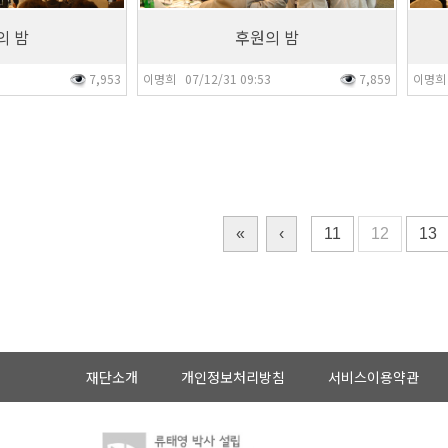
의 밤
후원의 밤
6
7,953
이명희 07/12/31 09:53
7,859
이명희 
«
‹
11
12
13
재단소개
개인정보처리방침
서비스이용약관