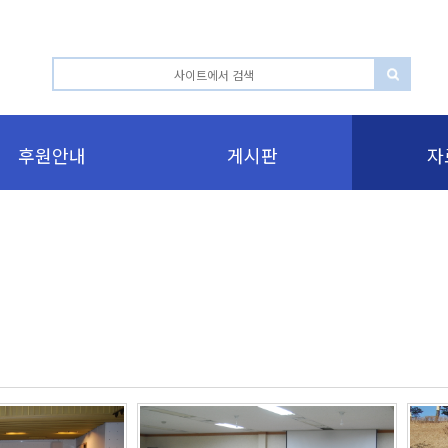
후원안내
게시판
자
7,742
7,56