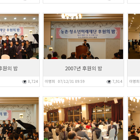
7,914
7,83
 후원의 밤
2007년 후원의 밤
0
8,724
이명희 07/12/31 09:59
7,914
이명희 
7,859
7,92