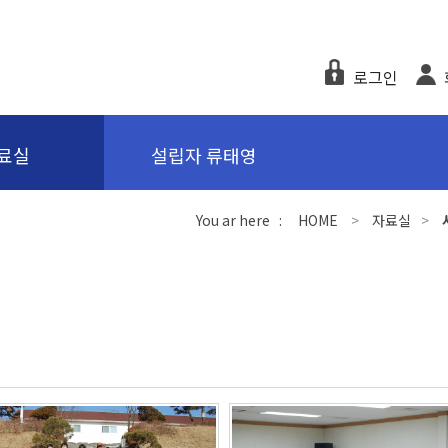
로그인
료실
설립자 류태영
You ar here :
HOME
>
자료실
>
7
7,486