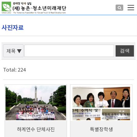
사진자료
제목
▼
Total: 224
8,145
8,020
하계연수 단체사진
특별장학생